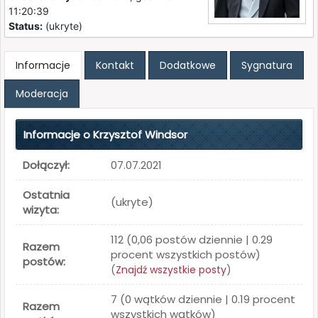
11:20:39
Status:
(ukryte)
Informacje
Kontakt
Dodatkowe
Sygnatura
Moderacja
Informacje o Krzysztof Windsor
Dołączył:
07.07.2021
Ostatnia
(ukryte)
wizyta:
112 (0,06 postów dziennie | 0.29
Razem
procent wszystkich postów)
postów:
(
Znajdź wszystkie posty
)
7 (0 wątków dziennie | 0.19 procent
Razem
wszystkich wątków)