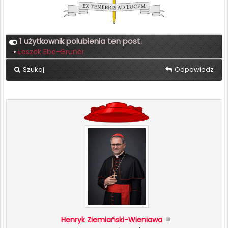
1 użytkownik polubienia ten post.
•
Leszek Ebe-Grüner
Szukaj
Odpowiedz
Henryk Ziemiański-Wieniawa