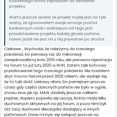
Kościelnego Rotria zapraszam do śledzenia
projektu.
Warto jeszcze dodać że projekt myślę jest na tyle
ważny, że ignorowałem swoje emocje pośród
konkretnych osób i ważniejsza od tego jest
przedstawienie projektu każdej głowie państw,
nawet jeżeli nie jest mi z nią prywatnie po drodze.
Ciekawe... Wychodzi, że należymy do trzeciego
pokolenia, bo pierwszy raz do mikronacji
zawędrowaliśmy koło 2019 roku, ale pierwsza rejestracja
na forum to już luty 2020 w RON. Zatem taki końcowy
przedstawiciel tego trzeciego pokolenia. Nie badałem
zbyt mocno historii przed 2020 rokiem, ale wydaje się,
że to taki dość ciekawy okres, bo pamiętam jeszcze
czasy gdy części obecnych państw nie było w ogóle,
znowu inne jak np. MAW działały jeszcze całkiem
prężnie, dopiero pojawiła się Leocja, Rotria miała kilku
duchownych aktywnych na jej forum, a poza nimi byli
też tacy duchowni diecezjalni działający w innych
państwach. Dane mi było się załapać jeszcze na