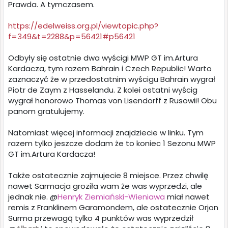
Prawda. A tymczasem.
https://edelweiss.org.pl/viewtopic.php?
f=349&t=2288&p=56421#p56421
Odbyły się ostatnie dwa wyścigi MWP GT im.Artura
Kardacza, tym razem Bahrain i Czech Republic! Warto
zaznaczyć że w przedostatnim wyścigu Bahrain wygrał
Piotr de Zaym z Hasselandu. Z kolei ostatni wyścig
wygrał honorowo Thomas von Lisendorff z Rusowii! Obu
panom gratulujemy.
Natomiast więcej informacji znajdziecie w linku. Tym
razem tylko jeszcze dodam że to koniec 1 Sezonu MWP
GT im.Artura Kardacza!
Także ostatecznie zajmujecie 8 miejsce. Przez chwilę
nawet Sarmacja groziła wam że was wyprzedzi, ale
jednak nie. @
Henryk Ziemiański-Wieniawa
miał nawet
remis z Franklinem Garamondem, ale ostatecznie Orjon
Surma przewagą tylko 4 punktów was wyprzedził