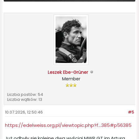
Leszek Ebe-Grüner
Member
Liczba postów: 54
Liczba wątków: 13
10.07.2026, 12:50:46
#5
https://edelweiss.org.pl/viewtopic.php?f...385#p56385
Już odbyły się kolejne dwa wyścigi MWP GT im.Artura