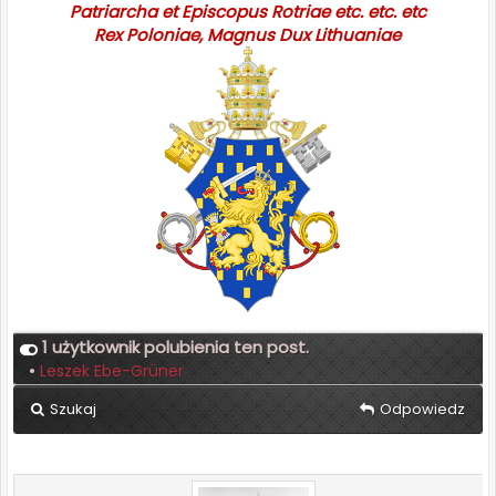
Patriarcha et Episcopus Rotriae etc. etc. etc
Rex Poloniae, Magnus Dux Lithuaniae
1 użytkownik polubienia ten post.
•
Leszek Ebe-Grüner
Szukaj
Odpowiedz