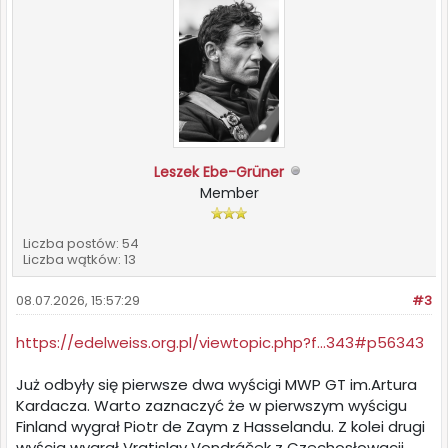
Leszek Ebe-Grüner
Member
Liczba postów: 54
Liczba wątków: 13
08.07.2026, 15:57:29
#3
https://edelweiss.org.pl/viewtopic.php?f...343#p56343
Już odbyły się pierwsze dwa wyścigi MWP GT im.Artura
Kardacza. Warto zaznaczyć że w pierwszym wyścigu
Finland wygrał Piotr de Zaym z Hasselandu. Z kolei drugi
wyścig wygrał Vratislav Vondráček z Czechosłowacji.