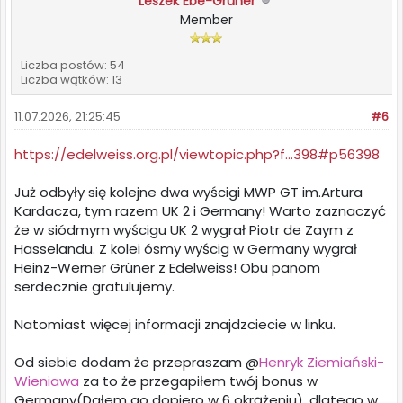
Leszek Ebe-Grüner
Member
Liczba postów: 54
Liczba wątków: 13
11.07.2026, 21:25:45
#6
https://edelweiss.org.pl/viewtopic.php?f...398#p56398
Już odbyły się kolejne dwa wyścigi MWP GT im.Artura
Kardacza, tym razem UK 2 i Germany! Warto zaznaczyć
że w siódmym wyścigu UK 2 wygrał Piotr de Zaym z
Hasselandu. Z kolei ósmy wyścig w Germany wygrał
Heinz-Werner Grüner z Edelweiss! Obu panom
serdecznie gratulujemy.
Natomiast więcej informacji znajdzciecie w linku.
Od siebie dodam że przepraszam @
Henryk Ziemiański-
Wieniawa
za to że przegapiłem twój bonus w
Germany(Dałem go dopiero w 6 okrążeniu), dlatego w