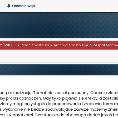
Ostatnie wątki
Y ŚWIĘTEJ
Pałac Apostolski
Archiwa Apostolskie
Zespół Archiwa
ną aktualizację. Temat nie został porzucony. Obecnie zlec
y próbki odznaczeń. Gdy tylko pojawią się efekty, a zostal
dziemy mogli przystąpić do procedowania i zrobienia forma
ne wykonanie nie będzie zadowalające zawsze możemy zmien
 już baretkami. Ewentualnie do obecnego dodać jakieś baretki