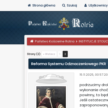
Strona główna
Szukaj
Użytkownicy
Państwo Kościelne Rotria
INSTYTUCJE STOLIC
0 głosów - średnia: 0
1
2
3
4
5
Strony (2):
« Wstecz
1
2
Reforma Systemu Odznaczeniowego PKR
15.11.2025, 00:57:20
podrzucimy drob
wykonanie choćb
powinny, to bę
Jeśli ostatecz
zaproponowanymi