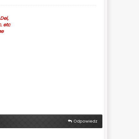
Dei,
. etc
ae
Odpowiedz