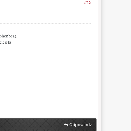
#12
Hohenberg
iciela
Odpowiedz