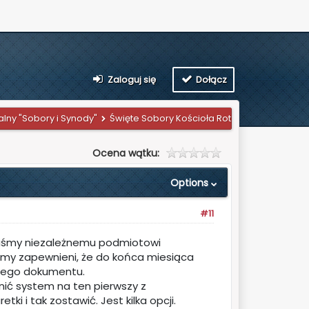
Zaloguj się
Dołącz
lny "Sobory i Synody"
Święte Sobory Kościoła Rotryjskiego
Sobór 
Ocena wątku:
Options
#11
iliśmy niezależnemu podmiotowi
iśmy zapewnieni, że do końca miesiąca
lnego dokumentu.
ić system na ten pierwszy z
 i tak zostawić. Jest kilka opcji.