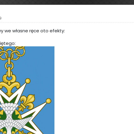
9
y we własne ręce oto efekty:
iętego: