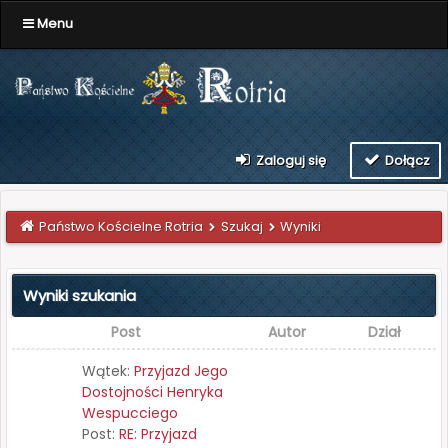
Menu
Zaloguj się
Dołącz
Państwo Kościelne Rotria
Szukaj
Wyniki
Wyniki szukania
Post
Autor
Dział
Wątek:
Przyjazd Jego
Dostojności Henryka
Wespucciego
Post:
RE: Przyjazd